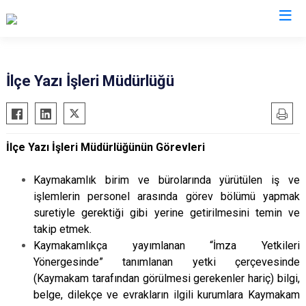
Ankara
İlçe Yazı İşleri Müdürlüğü
Akyurt
Haymana
Altındağ
Kalecik
İlçe Yazı İşleri Müdürlüğünün Görevleri
Ayaş
Kahramankazan
Bala
Keçiören
Kaymakamlık birim ve bürolarında yürütülen iş ve
Beypazarı
Kızılcahamam
işlemlerin personel arasında görev bölümü yapmak
suretiyle gerektiği gibi yerine getirilmesini temin ve
Çamlıdere
Mamak
takip etmek.
Çankaya
Nallıhan
Kaymakamlıkça yayımlanan “İmza Yetkileri
Çubuk
Polatlı
Yönergesinde” tanımlanan yetki çerçevesinde
Elmadağ
Şereflikoçhisar
(Kaymakam tarafından görülmesi gerekenler hariç) bilgi,
belge, dilekçe ve evrakların ilgili kurumlara Kaymakam
Etimesgut
Sincan