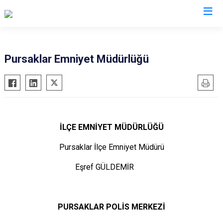
Ankara
Pursaklar Emniyet Müdürlüğü
Akyurt
Haymana
Altındağ
Kalecik
Ayaş
Kahramankazan
Bala
Keçiören
İLÇE EMNİYET MÜDÜRLÜĞÜ
Beypazarı
Kızılcahamam
Pursaklar İlçe Emniyet Müdürü
Çamlıdere
Mamak
Eşref GÜLDEMİR
Çankaya
Nallıhan
Çubuk
Polatlı
Elmadağ
Şereflikoçhisar
PURSAKLAR POLİS MERKEZİ
Etimesgut
Sincan