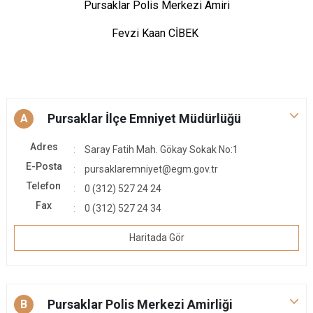
Pursaklar Polis Merkezi Amiri
Evren
Yenimahalle
Fevzi Kaan CİBEK
Gölbaşı
Pursaklar
Güdül
Pursaklar İlçe Emniyet Müdürlüğü
A
Adres
Saray Fatih Mah. Gökay Sokak No:1
E-Posta
pursaklaremniyet@egm.gov.tr
Telefon
0 (312) 527 24 24
Fax
0 (312) 527 24 34
Haritada Gör
Pursaklar Polis Merkezi Amirliği
B